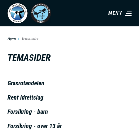
H
MENY
o
p
p
Hjem
Temasider
t
i
TEMASIDER
l
h
o
Grasrotandelen
v
Rent idrettslag
e
d
Forsikring - barn
i
n
Forsikring - over 13 år
n