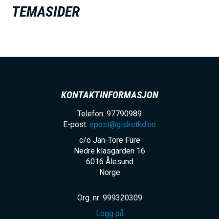
h
TEMASIDER
o
l
d
KONTAKTINFORMASJON
Telefon: 97790989
E-post:
epost@gisketkd.no
c/o Jan-Tore Fure
Nedre klasgarden 16
6016
Ålesund
Norge
Org. nr: 999320309
Logg på